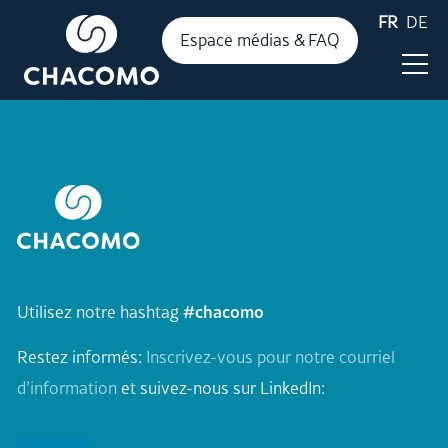
FR
DE
Espace médias & FAQ
Actualité
Publications
Utilisez notre hashtag
#chacomo
Faits & Chiffres
Restez informés:
Inscrivez-vous pour notre courriel
Evénements
d’information
et suivez-nous sur LinkedIn: