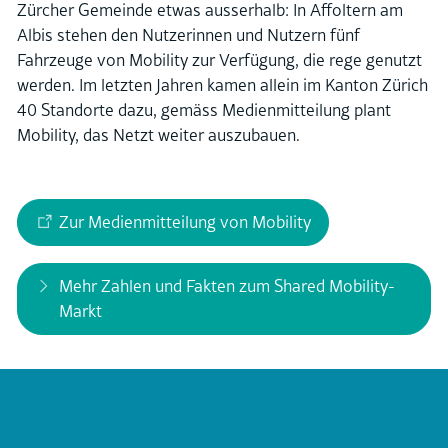
Über uns
Zürcher Gemeinde etwas ausserhalb: In Affoltern am
Albis stehen den Nutzerinnen und Nutzern fünf
Fahrzeuge von Mobility zur Verfügung, die rege genutzt
werden. Im letzten Jahren kamen allein im Kanton Zürich
40 Standorte dazu, gemäss Medienmitteilung plant
Mobility, das Netzt weiter auszubauen.
Zur Medienmitteilung von Mobility
Mehr Zahlen und Fakten zum Shared Mobility-
Markt